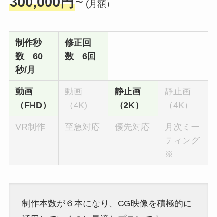
300,000円
~
(月額）
制作秒
修正回
数 60
数 6回
秒/月
動画
動画
静止画
静止画
（FHD）
（4K)
（2K）
（4K）
VR制作
至急対応
優先対応
月次ミー
ティング
※
制作本数が６本になり、CG映像を積極的に