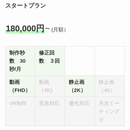
スタートプラン
180,000円
~
(月額）
制作秒
修正回
数 30
数 ３回
秒/月
動画
動画
静止画
静止画
（FHD）
（4K)
（2K）
（4K）
VR制作
至急対応
優先対応
月次ミー
ティング
※