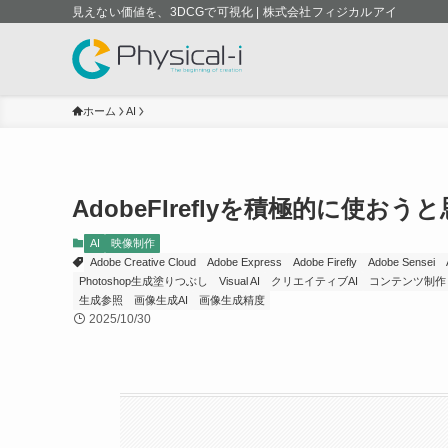
見えない価値を、3DCGで可視化 | 株式会社フィジカルアイ
ホーム
AI
AdobeFIreflyを積極的に使おう
AI
映像制作
Adobe Creative Cloud
Adobe Express
Adobe Firefly
Adobe Sensei
Photoshop生成塗りつぶし
Visual AI
クリエイティブAI
コンテンツ制作
生成参照
画像生成AI
画像生成精度
2025/10/30