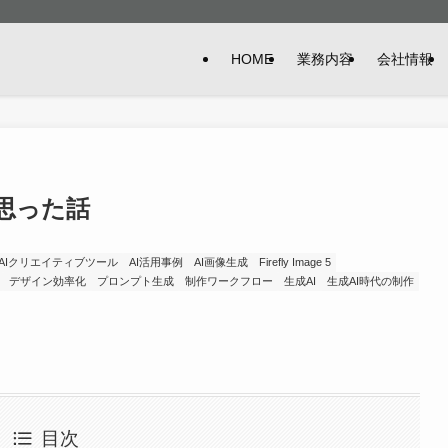
HOME
業務内容
会社情報
と思った話
AIクリエイティブツール
AI活用事例
AI画像生成
Firefly Image 5
デザイン効率化
プロンプト生成
制作ワークフロー
生成AI
生成AI時代の制作
目次