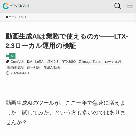
ホーム
AI
動画生成AIは業務で使えるのか——LTX-
2.3ローカル運用の検証
AI
ComfyUI
I2V
LoRA
LTX-2.3
RTX3090
Z-Image-Turbo
ローカルAI
動画生成AI
商用利用
生成AI動画
2026/04/01
動画生成AIのツールが、ここ一年で急速に増えま
した。試してみた、という方も多いのではありま
せんか？