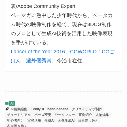
表/Adobe Community Expert
ベーマガに熱中した少年時代から、ベータカ
ム時代の映像制作を経て、現在は3DCG制作
のプロとして生成AI技術を活用した映像表現
を手がけている。
Lancer of the Year 2016
、
CGWORLD「CGご
はん」選外優秀賞
。今治市在住。
AI
AI画像編集
ComfyUI
nano-banana
クリエイティブ制作
チュートリアル
ポーズ変更
ワークフロー
事例紹介
人物編集
初心者向け
実務活用
生成AI
画像生成AI
背景差し替え
衣服置き換え