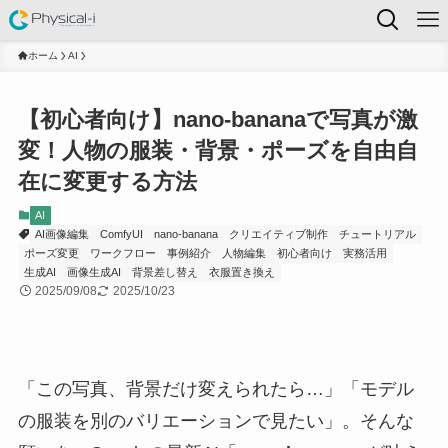
ホーム
AI
【初心者向け】nano-bananaで写真が激
変！人物の服装・背景・ポーズを自由自
在に変更する方法
AI
AI画像編集
ComfyUI
nano-banana
クリエイティブ制作
チュートリアル
ポーズ変更
ワークフロー
事例紹介
人物編集
初心者向け
実務活用
生成AI
画像生成AI
背景差し替え
衣服置き換え
2025/09/08
2025/10/23
「この写真、背景だけ変えられたら…」「モデル
の服装を別のバリエーションで見たい」。そんな