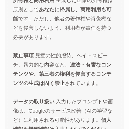
所有権と商用利用
生成した画像の所有権は
原則として
あなたに帰属し、商用利用も可
能
です。ただし、他者の著作権や肖像権な
どを侵害しないよう、利用者が責任を持つ
必要があります。
禁止事項
児童の性的虐待、ヘイトスピー
チ、暴力的な内容など、
違法・有害なコン
テンツや、第三者の権利を侵害するコンテ
ンツの生成は固く禁止
されています。
データの取り扱い
入力したプロンプトや画
像は、Googleのサービス改善（AIの学習な
ど）に利用される可能性があります。
個人