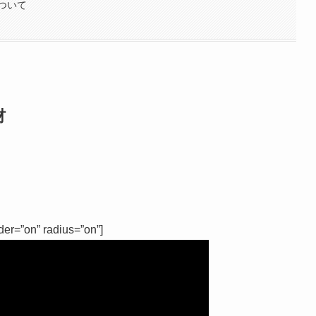
ついて
材
。
der=”on” radius=”on”]