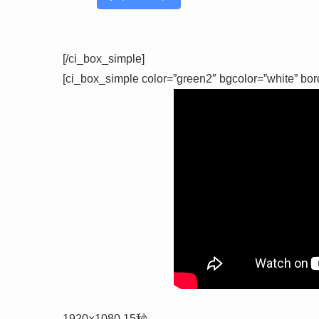
[/ci_box_simple]
[ci_box_simple color=”green2″ bgcolor=”white” bor
1920×1080 15秒