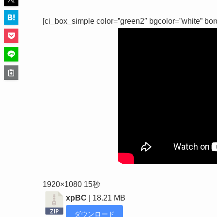
[ci_box_simple color=”green2″ bgcolor=”white” bor
1920×1080 15秒
xpBC
| 18.21 MB
ダウンロード