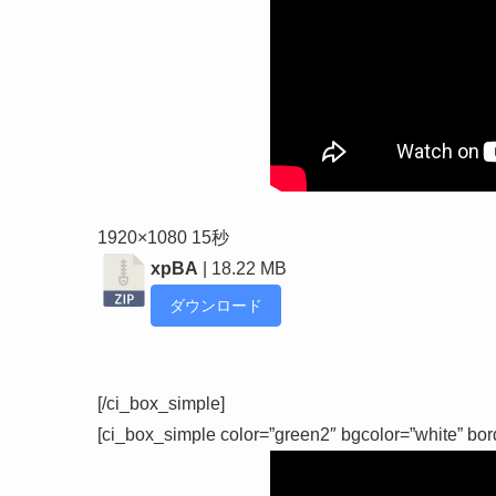
1920×1080 15秒
xpBA
| 18.22 MB
ダウンロード
[/ci_box_simple]
[ci_box_simple color=”green2″ bgcolor=”white” bor