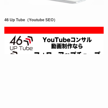
46 Up Tube（Youtube SEO）
4s Production（映像制作）