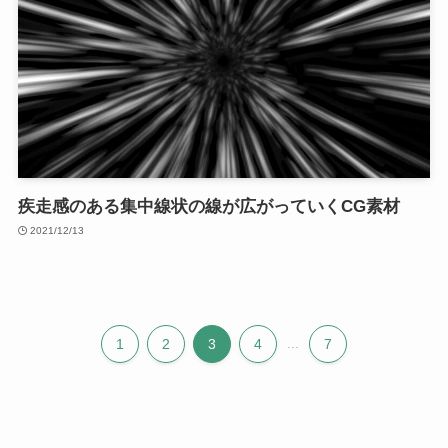
疾走感のある集中線状の線が広がっていくCG素材
2021/12/13
1
2
3
4
...
7