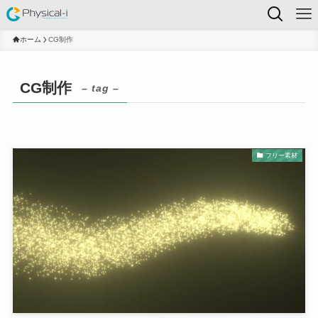
ホーム
CG制作
CG制作
– tag –
フリー素材