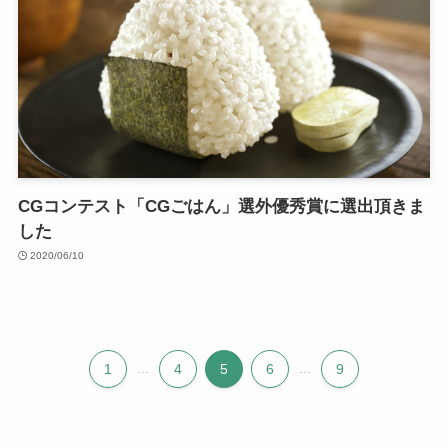
CGコンテスト「CGごはん」選外優秀賞に選出頂きま
した
2020/06/10
1
...
4
5
6
...
9